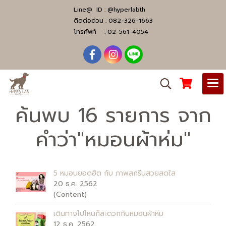
Line@ ID :
@hyperlabth
ติดต่อด่วน :
082-326-1663
โทรศัพท์ :
02-561-4054
ค้นพบ 16 รายการ จาก
คำว่า"หมอนผ้าห่ม"
5 หมอนยอดฮิต กับ ภาพสกรีนสวยสดใส
20 ธ.ค. 2562
(Content)
เดินทางไปไหนก็สะดวกกับหมอนผ้าห่ม
12 ธ.ค. 2562