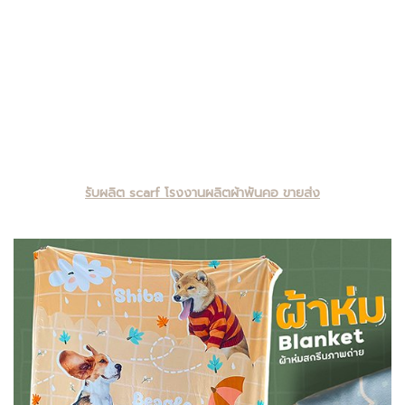
รับผลิต scarf โรงงานผลิตผ้าพันคอ ขายส่ง