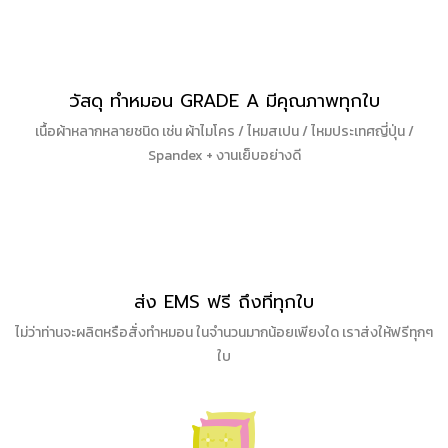
วัสดุ ทำหมอน GRADE A มีคุณภาพทุกใบ
เนื้อผ้าหลากหลายชนิด เช่น ผ้าไมโคร / ไหมสเปน / ไหมประเทศญี่ปุ่น /
Spandex + งานเย็บอย่างดี
ส่ง EMS ฟรี ถึงที่ทุกใบ
ไม่ว่าท่านจะผลิตหรือสั่งทำหมอน ในจำนวนมากน้อยเพียงใด เราส่งให้ฟรีทุกๆ
ใบ