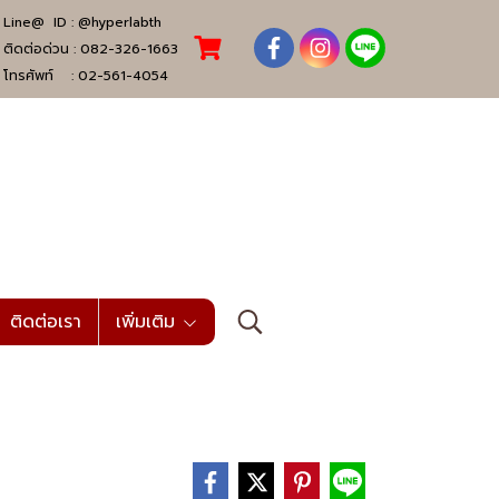
Line@ ID :
@hyperlabth
ติดต่อด่วน :
082-326-1663
โทรศัพท์ :
02-561-4054
ติดต่อเรา
เพิ่มเติม