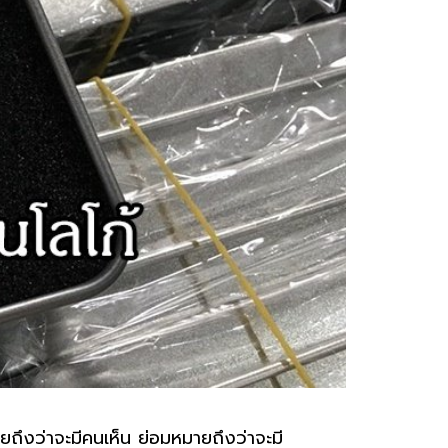
มายถึงว่าจะมีคนเห็น ย่อมหมายถึงว่าจะมี