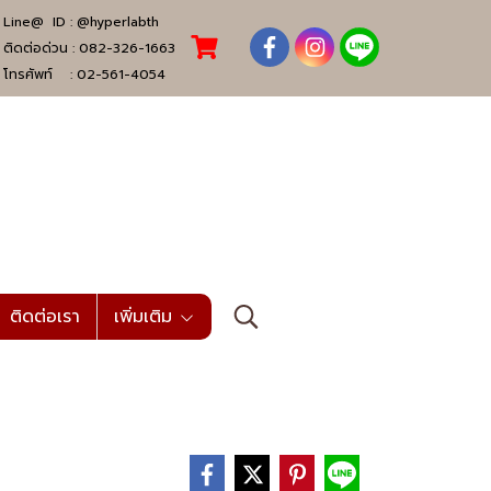
Line@ ID :
@hyperlabth
ติดต่อด่วน :
082-326-1663
โทรศัพท์ :
02-561-4054
ติดต่อเรา
เพิ่มเติม