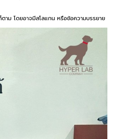
เภทใดก็ตาม โดยอาจมีสโลแกน หรือข้อความบรรยาย