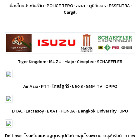
เมืองไทยประกันชีวิต · POLICE TERO · สสส. · ยูนิลีเวอร์ · ESSENTRA ·
Cargill
Tiger Kingdom · ISUZU · Major Cineplex · SCHAEFFLER
Air Asia · PTT · ไทยรัฐทีวี · ช่อง 3 · GMM TV · OPPO
DTAC · Lactasoy · EXAT · HONDA · Bangkok University · DPU
De' Love · โรงเรียนเศรษฐบุตรอุปถัมภ์ · กลุ่มโรงพยาบาลจุฬารัตน์ · สภาพ