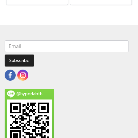
Subscribe
@hyperlabth