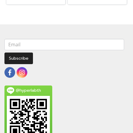
Subscribe
@hyperlabth