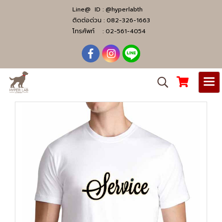
Line@ ID :
@hyperlabth
ติดต่อด่วน :
082-326-1663
โทรศัพท์ :
02-561-4054