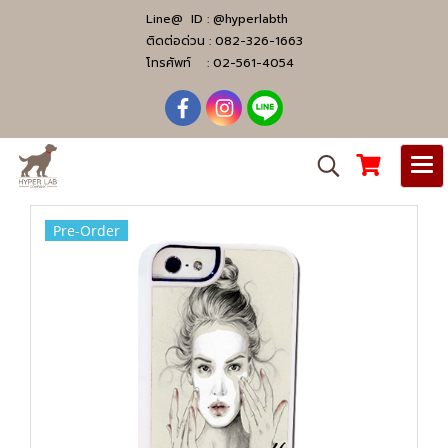
Line@ ID :
@hyperlabth
ติดต่อด่วน :
082-326-1663
โทรศัพท์ :
02-561-4054
Pre-Order