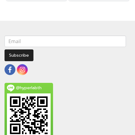
Subscribe
@hyperlabth