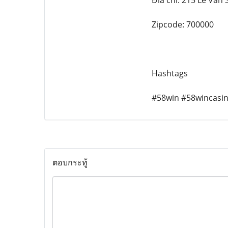
Đia chi: 215 Le Van
Zipcode: 700000
Hashtags
#58win #58wincasi
ตอบกระทู้