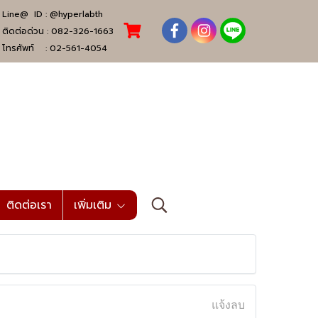
Line@ ID :
@hyperlabth
ติดต่อด่วน :
082-326-1663
โทรศัพท์ :
02-561-4054
ติดต่อเรา
เพิ่มเติม
แจ้งลบ