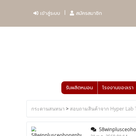
เข้าสู่ระบบ
สมัครสมาชิก
รับผลิตหมอน
โรงงานของเรา
กระดานสนทนา
>
สอบถามสินค้าจาก Hyper Lab 
58winplusceoh