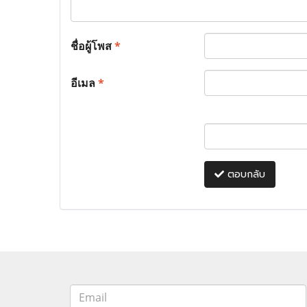
ชื่อผู้โพส
*
อีเมล
*
ตอบกลับ