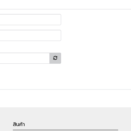
สินค้า