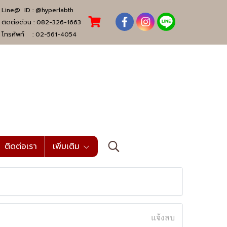
Line@ ID :
@hyperlabth
ติดต่อด่วน :
082-326-1663
โทรศัพท์ :
02-561-4054
ติดต่อเรา
เพิ่มเติม
แจ้งลบ