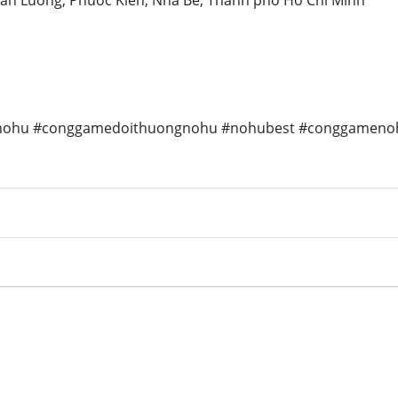
 Van Luong, Phuoc Kien, Nha Be, Thanh pho Ho Chi Minh
ohu #conggamedoithuongnohu #nohubest #conggameno