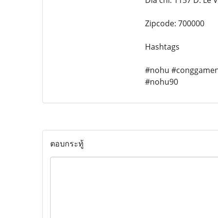
Dia chi: 1157 D. Le
Zipcode: 700000
Hashtags
#nohu #conggamen
#nohu90
ตอบกระทู้