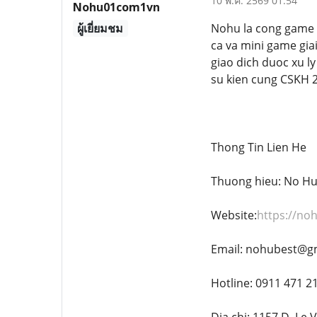
10 พ.ค. 2569 01:54
Nohu01com1vn
ผู้เยี่ยมชม
Nohu la cong game 
ca va mini game giai
giao dich duoc xu l
su kien cung CSKH 2
Thong Tin Lien He
Thuong hieu: No H
Website:
https://no
Email: nohubest@g
Hotline: 0911 471 2