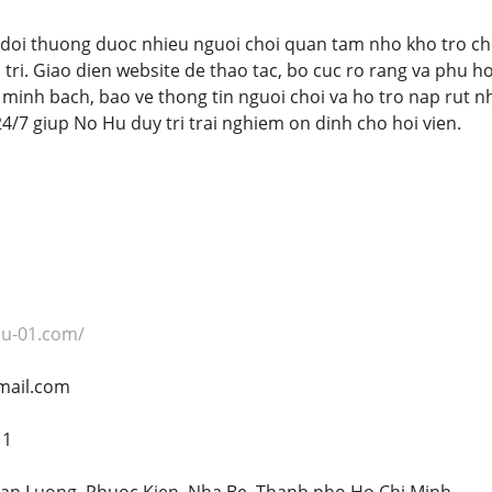
doi thuong duoc nhieu nguoi choi quan tam nho kho tro ch
 tri. Giao dien website de thao tac, bo cuc ro rang va phu h
y minh bach, bao ve thong tin nguoi choi va ho tro nap rut 
4/7 giup No Hu duy tri trai nghiem on dinh cho hoi vien.
u
hu-01.com/
mail.com
11