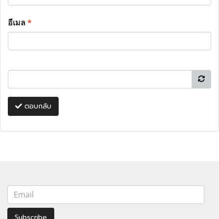
อีเมล
*
ตอบกลับ
Subscribe