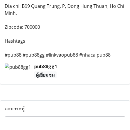
Đia chi: B99 Quang Trung, P, Đong Hung Thuan, Ho Chi
Minh.
Zipcode: 700000
Hashtags
#pub88 #pub88gg #linkvaopub88 #nhacaipub88
pub88gg1
ผู้เยี่ยมชม
ตอบกระทู้