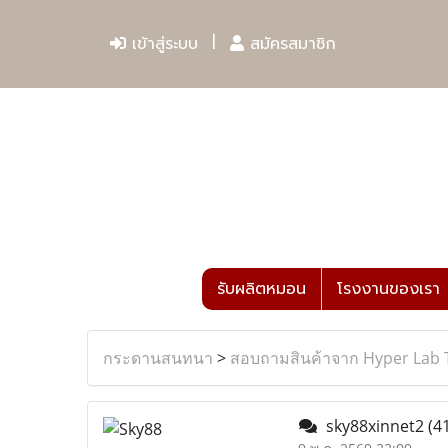
เข้าสู่ระบบ
สมัครสมาชิก
รับผลิตหมอน
โรงงานของเรา
กระดานสนทนา
>
สอบถามสินค้าจาก Hyper Lab 
sky88xinnet2
(4