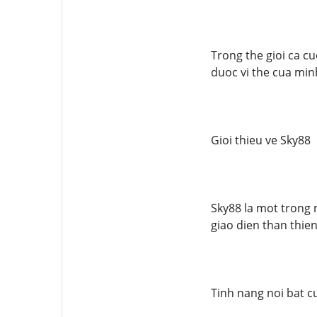
Trong the gioi ca c
duoc vi the cua min
Gioi thieu ve Sky88
Sky88 la mot trong
giao dien than thie
Tinh nang noi bat c