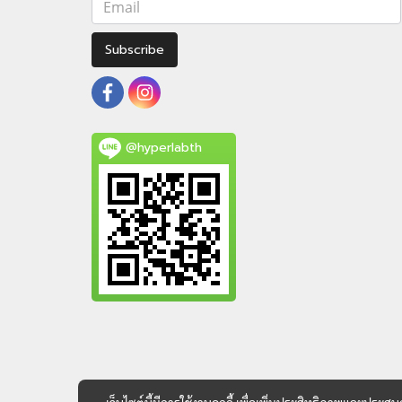
Subscribe
@hyperlabth