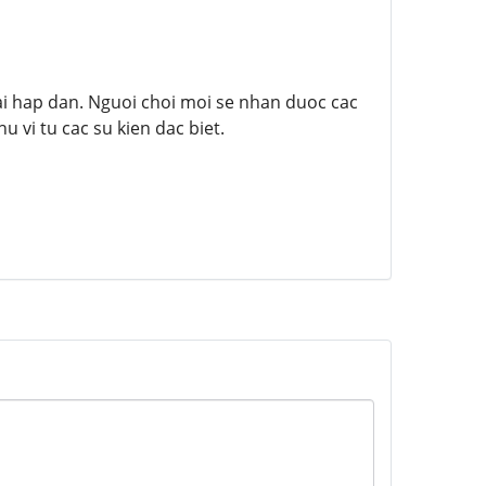
i hap dan. Nguoi choi moi se nhan duoc cac
 vi tu cac su kien dac biet.