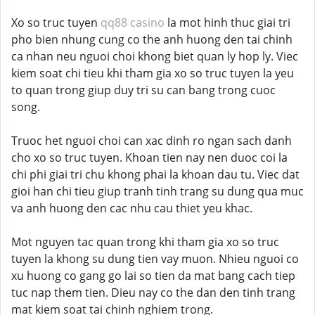
Xo so truc tuyen
qq88 casino
la mot hinh thuc giai tri
pho bien nhung cung co the anh huong den tai chinh
ca nhan neu nguoi choi khong biet quan ly hop ly. Viec
kiem soat chi tieu khi tham gia xo so truc tuyen la yeu
to quan trong giup duy tri su can bang trong cuoc
song.
Truoc het nguoi choi can xac dinh ro ngan sach danh
cho xo so truc tuyen. Khoan tien nay nen duoc coi la
chi phi giai tri chu khong phai la khoan dau tu. Viec dat
gioi han chi tieu giup tranh tinh trang su dung qua muc
va anh huong den cac nhu cau thiet yeu khac.
Mot nguyen tac quan trong khi tham gia xo so truc
tuyen la khong su dung tien vay muon. Nhieu nguoi co
xu huong co gang go lai so tien da mat bang cach tiep
tuc nap them tien. Dieu nay co the dan den tinh trang
mat kiem soat tai chinh nghiem trong.