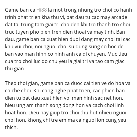
Game ban ca
Hi88
la mot trong nhung tro choi co hanh
trinh phat trien kha thu vi, bat dau tu cac may arcade
dat tai trung tam giai tri cho den khi tro thanh tro choi
truc tuyen pho bien tren dien thoai va may tinh. Ban
dau, game ban ca xuat hien duoi dang may choi tai cac
khu vui choi, noi nguoi choi su dung sung co hoc de
ban vao man hinh co hinh anh ca di chuyen. Muc tieu
cua tro choi luc do chu yeu la giai tri va tao cam giac
thu gian.
Theo thoi gian, game ban ca duoc cai tien ve do hoa va
co che choi. Khi cong nghe phat trien, cac phien ban
dien tu bat dau xuat hien voi man hinh sac net hon,
hieu ung am thanh song dong hon va cach choi linh
hoat hon. Dieu nay giup tro choi thu hut nhieu nguoi
choi hon, khong chi tre em ma ca nguoi lon cung yeu
thich.