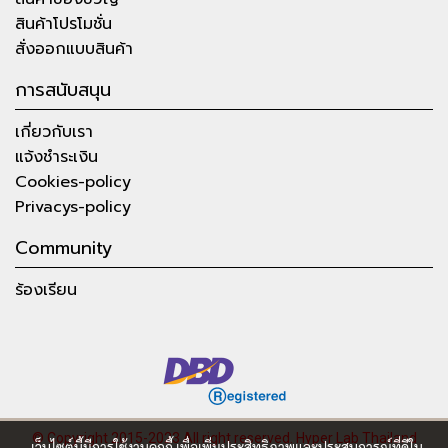
สินค้าโปรโมชั่น
สั่งออกแบบสินค้า
การสนับสนุน
เกี่ยวกับเรา
แจ้งชำระเงิน
Cookies-policy
Privacys-policy
Community
ร้องเรียน
© Copyright 2015-2023 All right reserved.
Hyper Lab Thailand
เว็บไซต์นี้มีการใช้งานคุกกี้ เพื่อเพิ่มประสิทธิภาพและประสบการณ์ที่ดีใน