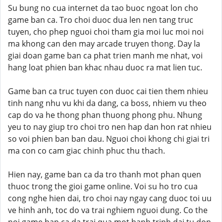
Su bung no cua internet da tao buoc ngoat lon cho
game ban ca. Tro choi duoc dua len nen tang truc
tuyen, cho phep nguoi choi tham gia moi luc moi noi
ma khong can den may arcade truyen thong. Day la
giai doan game ban ca phat trien manh me nhat, voi
hang loat phien ban khac nhau duoc ra mat lien tuc.
Game ban ca truc tuyen con duoc cai tien them nhieu
tinh nang nhu vu khi da dang, ca boss, nhiem vu theo
cap do va he thong phan thuong phong phu. Nhung
yeu to nay giup tro choi tro nen hap dan hon rat nhieu
so voi phien ban ban dau. Nguoi choi khong chi giai tri
ma con co cam giac chinh phuc thu thach.
Hien nay, game ban ca da tro thanh mot phan quen
thuoc trong the gioi game online. Voi su ho tro cua
cong nghe hien dai, tro choi nay ngay cang duoc toi uu
ve hinh anh, toc do va trai nghiem nguoi dung. Co the