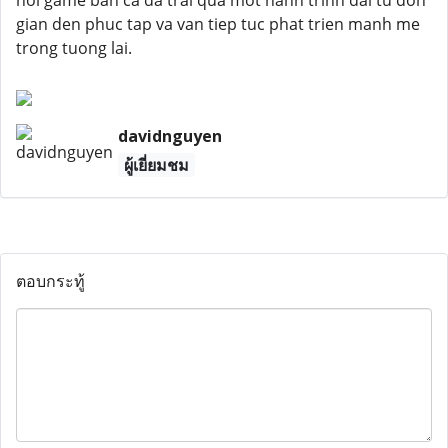
noi game ban ca da trai qua mot hanh trinh dai tu don
gian den phuc tap va van tiep tuc phat trien manh me
trong tuong lai.
davidnguyen
ผู้เยี่ยมชม
ตอบกระทู้