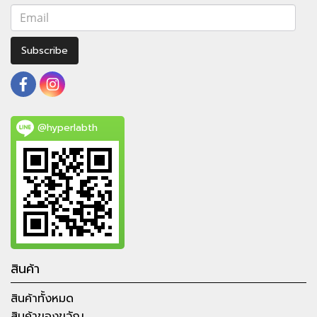
Subscribe
@hyperlabth
สินค้า
สินค้าทั้งหมด
สินค้าของขวัญ