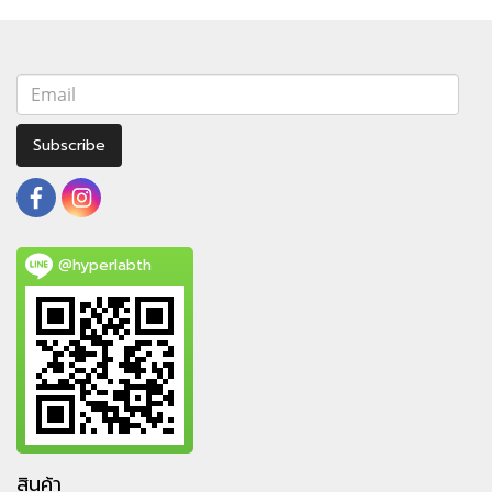
Subscribe
@hyperlabth
สินค้า