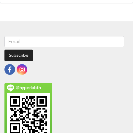
Subscribe
@hyperlabth