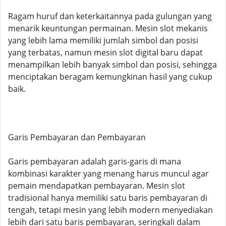
Ragam huruf dan keterkaitannya pada gulungan yang
menarik keuntungan permainan. Mesin slot mekanis
yang lebih lama memiliki jumlah simbol dan posisi
yang terbatas, namun mesin slot digital baru dapat
menampilkan lebih banyak simbol dan posisi, sehingga
menciptakan beragam kemungkinan hasil yang cukup
baik.
Garis Pembayaran dan Pembayaran
Garis pembayaran adalah garis-garis di mana
kombinasi karakter yang menang harus muncul agar
pemain mendapatkan pembayaran. Mesin slot
tradisional hanya memiliki satu baris pembayaran di
tengah, tetapi mesin yang lebih modern menyediakan
lebih dari satu baris pembayaran, seringkali dalam