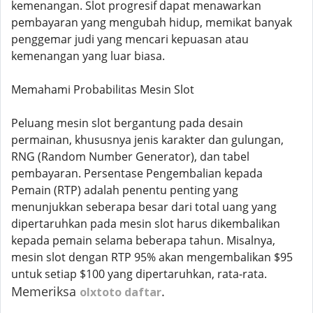
kemenangan. Slot progresif dapat menawarkan
pembayaran yang mengubah hidup, memikat banyak
penggemar judi yang mencari kepuasan atau
kemenangan yang luar biasa.
Memahami Probabilitas Mesin Slot
Peluang mesin slot bergantung pada desain
permainan, khususnya jenis karakter dan gulungan,
RNG (Random Number Generator), dan tabel
pembayaran. Persentase Pengembalian kepada
Pemain (RTP) adalah penentu penting yang
menunjukkan seberapa besar dari total uang yang
dipertaruhkan pada mesin slot harus dikembalikan
kepada pemain selama beberapa tahun. Misalnya,
mesin slot dengan RTP 95% akan mengembalikan $95
untuk setiap $100 yang dipertaruhkan, rata-rata.
Memeriksa 
.
olxtoto daftar