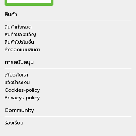
สินค้า
สินค้าทั้งหมด
สินค้าของขวัญ
สินค้าโปรโมชั่น
สั่งออกแบบสินค้า
การสนับสนุน
เกี่ยวกับเรา
แจ้งชำระเงิน
Cookies-policy
Privacys-policy
Community
ร้องเรียน