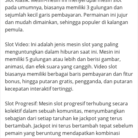
Slot Klasik: Mesin-mesin ini menyerupai mesin slot
pada umumnya, biasanya memiliki 3 gulungan dan
sejumlah kecil garis pembayaran. Permainan ini jujur ​​
dan mudah dimainkan, sehingga populer di kalangan
pemula.
Slot Video: Ini adalah jenis mesin slot yang paling
menguntungkan dalam hiburan saat ini. Mesin ini
memiliki 5 gulungan atau lebih dan berisi gambar,
animasi, dan efek suara yang canggih. Video slot
biasanya memiliki berbagai baris pembayaran dan fitur
bonus, hingga putaran gratis, pengganda, dan putaran
kecepatan interaktif tertinggi.
Slot Progresif: Mesin slot progresif terhubung secara
kolektif dalam sebuah komunitas, menyumbangkan
sebagian dari setiap taruhan ke jackpot yang terus
bertambah. Jackpot ini terus bertambah tepat sebelum
pemain yang beruntung mendapatkan kombinasi