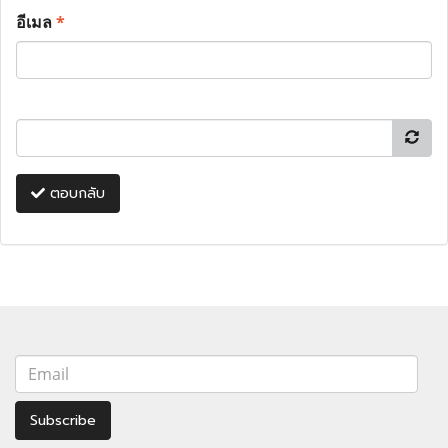
อีเมล
*
ตอบกลับ
Subscribe