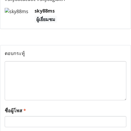
sky88ms
ผู้เยี่ยมชม
ตอบกระทู้
ชื่อผู้โพส
*