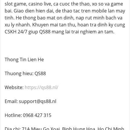
slot game, casino live, ca cuoc the thao, xo so va game
bai. Giao dien hien dai, de thao tac tren mobile lan may
tinh. He thong bao mat on dinh, nap rut minh bach va
xu ly nhanh. Khuyen mai tan thu, hoan tra dinh ky cung
CSKH 24/7 giup QS88 mang lai trai nghiem an tam.
Thong Tin Lien He
Thuong hieu: QS88
Website:
https://qs88.nl/
Email: support@qs88.nl
Hotline: 0968 427 315
Dia chi: 71A Mieu Go Xoai, Binh Hung Hoa, Ho Chi Minh,