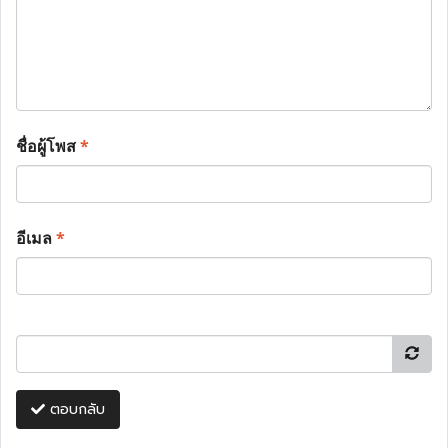
ชื่อผู้โพส
*
อีเมล
*
ตอบกลับ