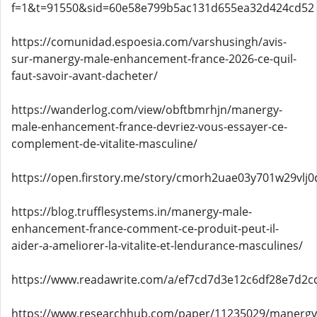
f=1&t=91550&sid=60e58e799b5ac131d655ea32d424cd52
https://comunidad.espoesia.com/varshusingh/avis-
sur-manergy-male-enhancement-france-2026-ce-quil-
faut-savoir-avant-dacheter/
https://wanderlog.com/view/obftbmrhjn/manergy-
male-enhancement-france-devriez-vous-essayer-ce-
complement-de-vitalite-masculine/
https://open.firstory.me/story/cmorh2uae03y701w29vlj0
https://blog.trufflesystems.in/manergy-male-
enhancement-france-comment-ce-produit-peut-il-
aider-a-ameliorer-la-vitalite-et-lendurance-masculines/
https://www.readawrite.com/a/ef7cd7d3e12c6df28e7d2c
https://www.researchhub.com/paper/11235029/manergy