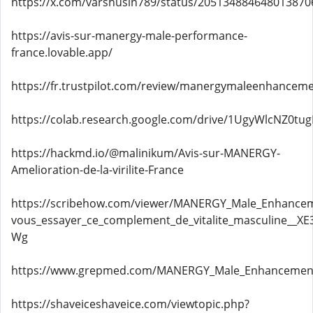
https://x.com/varshusin789/status/205134884648013870
https://avis-sur-manergy-male-performance-
france.lovable.app/
https://fr.trustpilot.com/review/manergymaleenhanceme
https://colab.research.google.com/drive/1UgyWlcNZ0t
https://hackmd.io/@malinikum/Avis-sur-MANERGY-
Amelioration-de-la-virilite-France
https://scribehow.com/viewer/MANERGY_Male_Enhancem
vous_essayer_ce_complement_de_vitalite_masculine__
Wg
https://www.grepmed.com/MANERGY_Male_Enhancement
https://shaveiceshaveice.com/viewtopic.php?