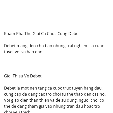
Kham Pha The Gioi Ca Cuoc Cung Debet
Debet mang den cho ban nhung trai nghiem ca cuoc
tuyet voi va hap dan.
Gioi Thieu Ve Debet
Debet la mot nen tang ca cuoc truc tuyen hang dau,
cung cap da dang cac tro choi tu the thao den casino.
Voi giao dien than thien va de su dung, nguoi choi co
the de dang tham gia vao nhung tran dau hoac tro
choi yeu thich.