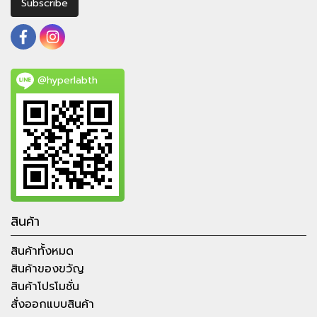
Subscribe
@hyperlabth
สินค้า
สินค้าทั้งหมด
สินค้าของขวัญ
สินค้าโปรโมชั่น
สั่งออกแบบสินค้า