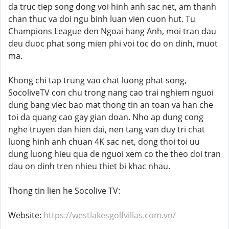
da truc tiep song dong voi hinh anh sac net, am thanh
chan thuc va doi ngu binh luan vien cuon hut. Tu
Champions League den Ngoai hang Anh, moi tran dau
deu duoc phat song mien phi voi toc do on dinh, muot
ma.
Khong chi tap trung vao chat luong phat song,
SocoliveTV con chu trong nang cao trai nghiem nguoi
dung bang viec bao mat thong tin an toan va han che
toi da quang cao gay gian doan. Nho ap dung cong
nghe truyen dan hien dai, nen tang van duy tri chat
luong hinh anh chuan 4K sac net, dong thoi toi uu
dung luong hieu qua de nguoi xem co the theo doi tran
dau on dinh tren nhieu thiet bi khac nhau.
Thong tin lien he Socolive TV:
Website:
https://westlakesgolfvillas.com.vn/