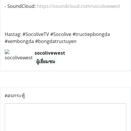
- SoundCloud:
https://soundcloud.com/socolivewest
Hastag: #SocoliveTV #Socolive #tructiepbongda
#xembongda #bongdatructuyen
socolivewest
ผู้เยี่ยมชม
ตอบกระทู้