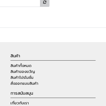
สินค้า
สินค้าทั้งหมด
สินค้าของขวัญ
สินค้าโปรโมชั่น
สั่งออกแบบสินค้า
การสนับสนุน
เกี่ยวกับเรา