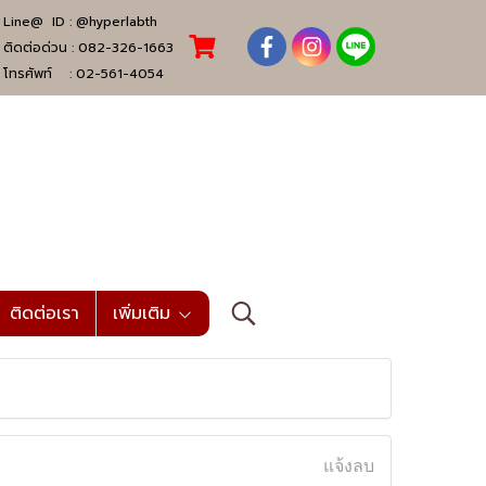
Line@ ID :
@hyperlabth
ติดต่อด่วน :
082-326-1663
โทรศัพท์ :
02-561-4054
ติดต่อเรา
เพิ่มเติม
แจ้งลบ