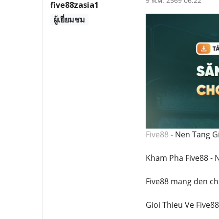
9 พ.ค. 2569 06:22
five88zasia1
ผู้เยี่ยมชม
Five88
- Nen Tang Gi
Kham Pha Five88 - 
Five88 mang den cho
Gioi Thieu Ve Five88