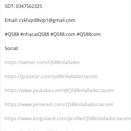
SDT: 0347562325
Email: cskhqs88vip1@gmail.com
#QS88 #nhacaiQS88 #QS88.com #QS88com
Social:
https://twitter.com/QS88nilallador
https://gravatar.com/qs88nilalladorzacom
https://www.youtube.com/@QS88nilalladorzacom
https://www.pinterest.com/QS88nilalladorzacom/
https://www.longisland.com/profile/QS88nilalladorzacom