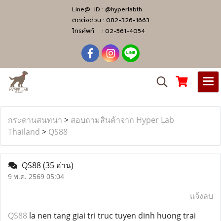
Line@ ID :
@hyperlabth
ติดต่อด่วน :
082-326-1663
โทรศัพท์ :
02-561-4054
กระดานสนทนา
>
สอบถามสินค้าจาก Hyper Lab
Thailand
>
QS88
QS88
(35 อ่าน)
9 พ.ค. 2569 05:04
แจ้งลบ
QS88
la nen tang giai tri truc tuyen dinh huong trai