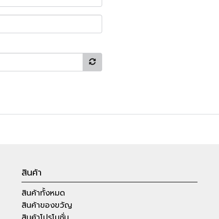
สินค้า
สินค้าทั้งหมด
สินค้าของขวัญ
สินค้าโปรโมชั่น