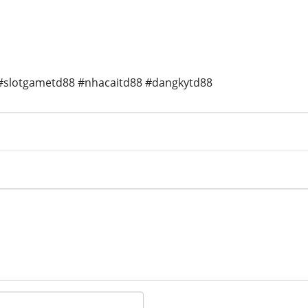
#slotgametd88 #nhacaitd88 #dangkytd88