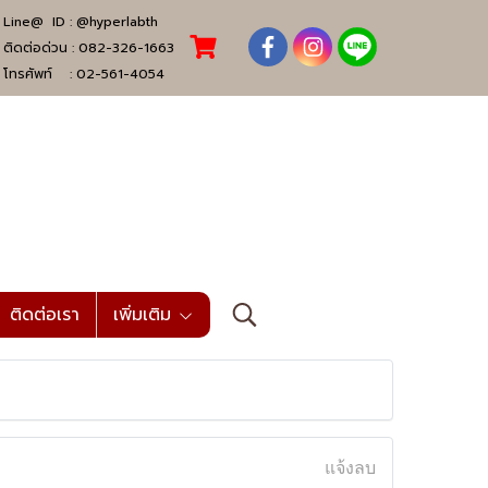
Line@ ID :
@hyperlabth
ติดต่อด่วน :
082-326-1663
โทรศัพท์ :
02-561-4054
ติดต่อเรา
เพิ่มเติม
แจ้งลบ