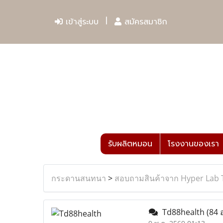
เข้าสู่ระบบ
สมัครสมาชิก
รับผลิตหมอน
โรงงานของเรา
กระดานสนทนา
>
สอบถามสินค้าจาก Hyper Lab 
Td88health
(84 