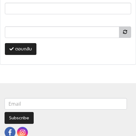
ตอบกลับ
Subscribe