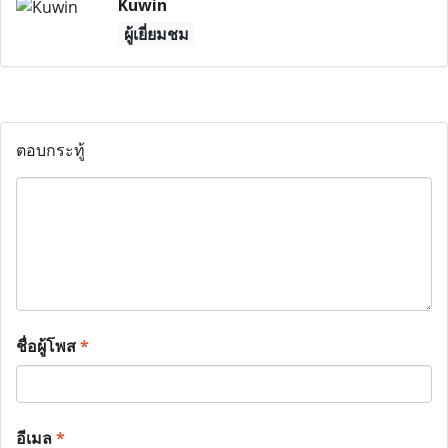
Kuwin
ผู้เยี่ยมชม
ตอบกระทู้
ชื่อผู้โพส
*
อีเมล
*