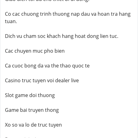
Co cac chuong trinh thuong nap dau va hoan tra hang
tuan.
Dich vu cham soc khach hang hoat dong lien tuc.
Cac chuyen muc pho bien
Ca cuoc bong da va the thao quoc te
Casino truc tuyen voi dealer live
Slot game doi thuong
Game bai truyen thong
Xo so va lo de truc tuyen