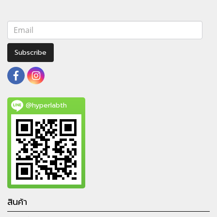
Subscribe
@hyperlabth
สินค้า