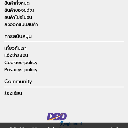
สินค้าทั้งหมด
สินค้าของขวัญ
สินค้าโปรโมชั่น
สั่งออกแบบสินค้า
การสนับสนุน
เกี่ยวกับเรา
แจ้งชำระเงิน
Cookies-policy
Privacys-policy
Community
ร้องเรียน