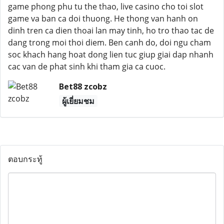
game phong phu tu the thao, live casino cho toi slot
game va ban ca doi thuong. He thong van hanh on
dinh tren ca dien thoai lan may tinh, ho tro thao tac de
dang trong moi thoi diem. Ben canh do, doi ngu cham
soc khach hang hoat dong lien tuc giup giai dap nhanh
cac van de phat sinh khi tham gia ca cuoc.
Bet88 zcobz
ผู้เยี่ยมชม
ตอบกระทู้