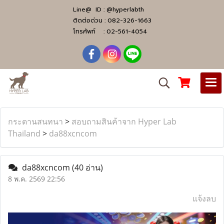
Line@ ID :
@hyperlabth
ติดต่อด่วน :
082-326-1663
โทรศัพท์ :
02-561-4054
กระดานสนทนา
>
สอบถามสินค้าจาก Hyper Lab
Thailand
>
da88xcncom
da88xcncom
(40 อ่าน)
8 พ.ค. 2569 22:56
แจ้งลบ