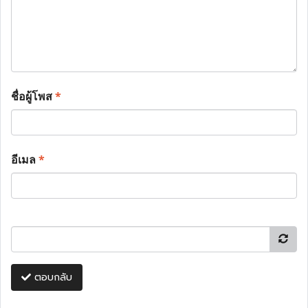
ชื่อผู้โพส
*
อีเมล
*
ตอบกลับ