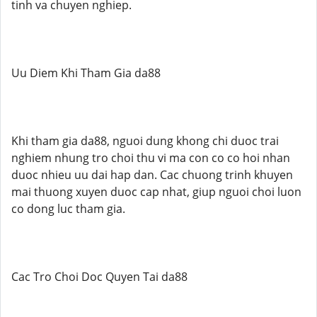
tinh va chuyen nghiep.
Uu Diem Khi Tham Gia da88
Khi tham gia da88, nguoi dung khong chi duoc trai
nghiem nhung tro choi thu vi ma con co co hoi nhan
duoc nhieu uu dai hap dan. Cac chuong trinh khuyen
mai thuong xuyen duoc cap nhat, giup nguoi choi luon
co dong luc tham gia.
Cac Tro Choi Doc Quyen Tai da88