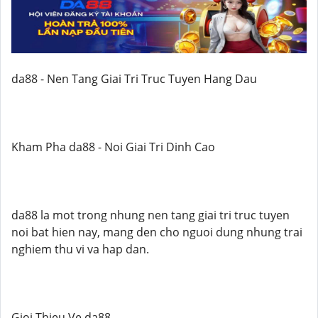
da88 - Nen Tang Giai Tri Truc Tuyen Hang Dau
Kham Pha da88 - Noi Giai Tri Dinh Cao
da88 la mot trong nhung nen tang giai tri truc tuyen
noi bat hien nay, mang den cho nguoi dung nhung trai
nghiem thu vi va hap dan.
Gioi Thieu Ve da88