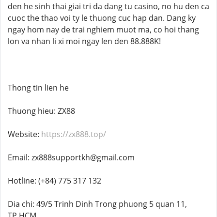
den he sinh thai giai tri da dang tu casino, no hu den ca
cuoc the thao voi ty le thuong cuc hap dan. Dang ky
ngay hom nay de trai nghiem muot ma, co hoi thang
lon va nhan li xi moi ngay len den 88.888K!
Thong tin lien he
Thuong hieu: ZX88
Website:
https://zx888.top/
Email: zx888supportkh@gmail.com
Hotline: (+84) 775 317 132
Dia chi: 49/5 Trinh Dinh Trong phuong 5 quan 11,
TP.HCM