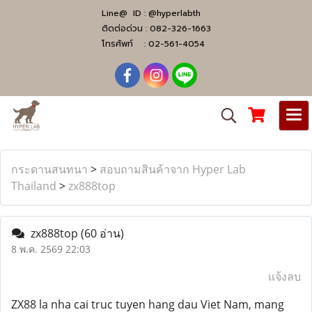
Line@ ID :
@hyperlabth
ติดต่อด่วน :
082-326-1663
โทรศัพท์ :
02-561-4054
กระดานสนทนา
>
สอบถามสินค้าจาก Hyper Lab
Thailand
>
zx888top
zx888top
(60 อ่าน)
8 พ.ค. 2569 22:03
แจ้งลบ
ZX88 la nha cai truc tuyen hang dau Viet Nam, mang