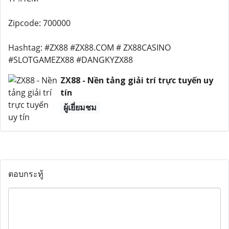
Zipcode: 700000
Hashtag: #ZX88 #ZX88.COM # ZX88CASINO
#SLOTGAMEZX88 #DANGKYZX88
ZX88 - Nền tảng giải trí trực tuyến uy
tín
ผู้เยี่ยมชม
ตอบกระทู้