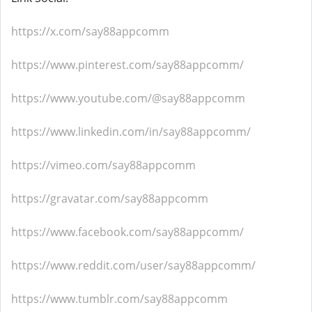
https://x.com/say88appcomm
https://www.pinterest.com/say88appcomm/
https://www.youtube.com/@say88appcomm
https://www.linkedin.com/in/say88appcomm/
https://vimeo.com/say88appcomm
https://gravatar.com/say88appcomm
https://www.facebook.com/say88appcomm/
https://www.reddit.com/user/say88appcomm/
https://www.tumblr.com/say88appcomm