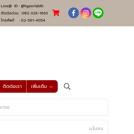
Line@ ID :
@hyperlabth
ติดต่อด่วน :
082-326-1663
โทรศัพท์ :
02-561-4054
ติดต่อเรา
เพิ่มเติม
prise
แจ้งลบ