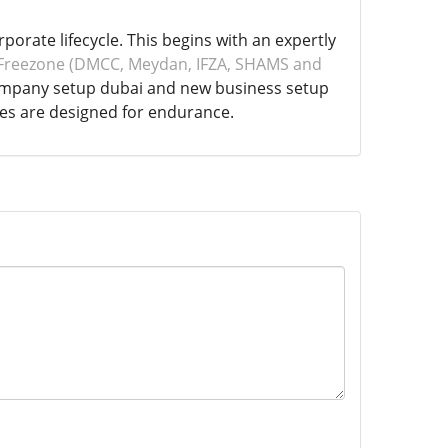
orate lifecycle. This begins with an expertly
 Freezone (DMCC, Meydan, IFZA, SHAMS and
 company setup dubai and new business setup
ces are designed for endurance.