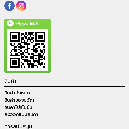
@hyperlabth
สินค้า
สินค้าทั้งหมด
สินค้าของขวัญ
สินค้าโปรโมชั่น
สั่งออกแบบสินค้า
การสนับสนุน