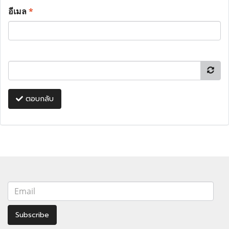
อีเมล
*
ตอบกลับ
Subscribe