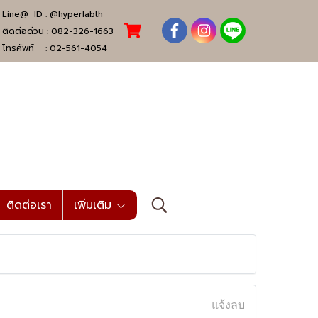
Line@ ID :
@hyperlabth
ติดต่อด่วน :
082-326-1663
โทรศัพท์ :
02-561-4054
ติดต่อเรา
เพิ่มเติม
แจ้งลบ