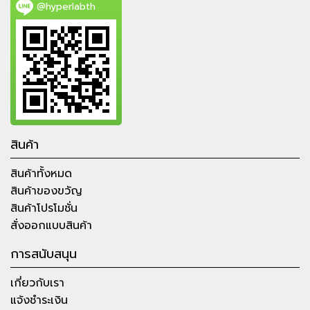
@hyperlabth
สินค้า
สินค้าทั้งหมด
สินค้าของขวัญ
สินค้าโปรโมชั่น
สั่งออกแบบสินค้า
การสนับสนุน
เกี่ยวกับเรา
แจ้งชำระเงิน