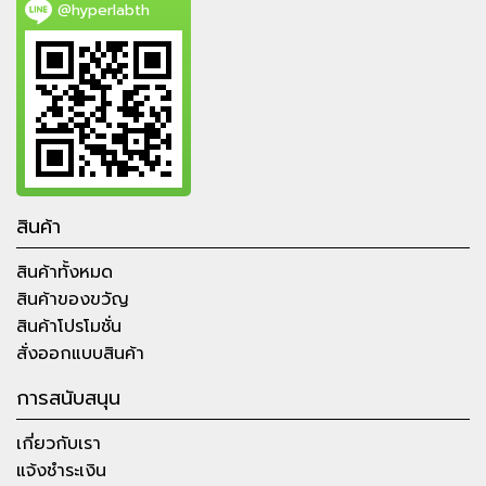
@hyperlabth
สินค้า
สินค้าทั้งหมด
สินค้าของขวัญ
สินค้าโปรโมชั่น
สั่งออกแบบสินค้า
การสนับสนุน
เกี่ยวกับเรา
แจ้งชำระเงิน