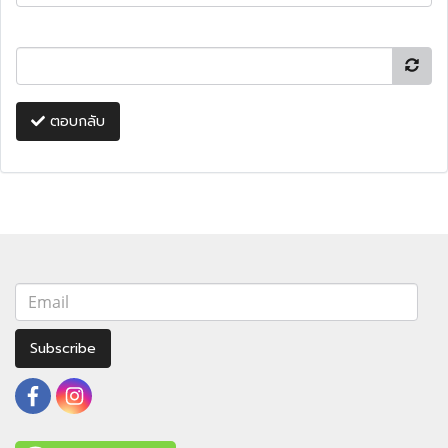
ตอบกลับ
Subscribe