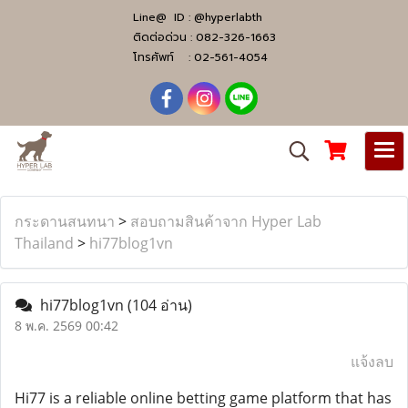
Line@ ID :
@hyperlabth
ติดต่อด่วน :
082-326-1663
โทรศัพท์ :
02-561-4054
กระดานสนทนา
>
สอบถามสินค้าจาก Hyper Lab
Thailand
>
hi77blog1vn
hi77blog1vn
(104 อ่าน)
8 พ.ค. 2569 00:42
แจ้งลบ
Hi77 is a reliable online betting game platform that has