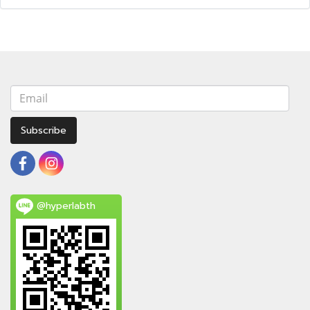
Subscribe
@hyperlabth