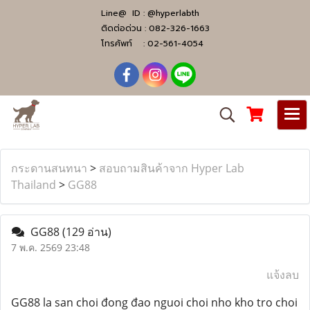
Line@ ID :
@hyperlabth
ติดต่อด่วน :
082-326-1663
โทรศัพท์ :
02-561-4054
กระดานสนทนา
>
สอบถามสินค้าจาก Hyper Lab
Thailand
>
GG88
GG88
(129 อ่าน)
7 พ.ค. 2569 23:48
แจ้งลบ
GG88 la san choi đong đao nguoi choi nho kho tro choi