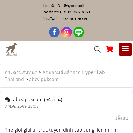
Line@ ID :
@hyperlabth
ติดต่อด่วน :
082-326-1663
โทรศัพท์ :
02-561-4054
กระดานสนทนา
>
สอบถามสินค้าจาก Hyper Lab
Thailand
>
abcvipukcom
abcvipukcom
(54 อ่าน)
7 พ.ค. 2569 23:08
แจ้งลบ
The gioi giai tri truc tuyen dinh cao cung lien minh