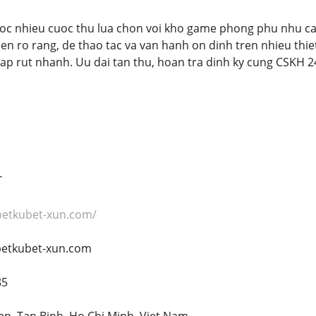
oc nhieu cuoc thu lua chon voi kho game phong phu nhu ca c
ien ro rang, de thao tac va van hanh on dinh tren nhieu thi
y nap rut nhanh. Uu dai tan thu, hoan tra dinh ky cung CSKH 
T
betkubet-xun.com/
betkubet-xun.com
85