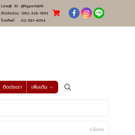
Line@ ID :
@hyperlabth
ติดต่อด่วน :
082-326-1663
โทรศัพท์ :
02-561-4054
ติดต่อเรา
เพิ่มเติม
แจ้งลบ