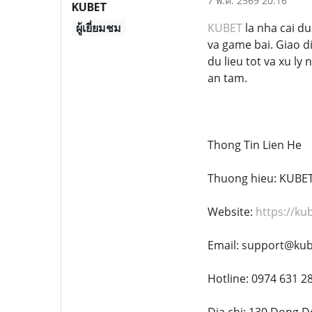
7 พ.ค. 2569 20:16
KUBET
ผู้เยี่ยมชม
KUBET
la nha cai du
va game bai. Giao d
du lieu tot va xu l
an tam.
Thong Tin Lien He
Thuong hieu: KUBE
Website:
https://ku
Email: support@ku
Hotline: 0974 631 2