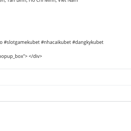
en, Tan Binh, Ho Chi Minh, Viet Nam
no #slotgamekubet #nhacaikubet #dangkykubet
_popup_box"> </div>