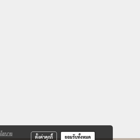
นโยบาย
ตั้งค่าคุกกี้
ยอมรับทั้งหมด