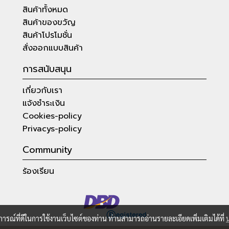
สินค้าทั้งหมด
สินค้าของขวัญ
สินค้าโปรโมชั่น
สั่งออกแบบสินค้า
การสนับสนุน
เกี่ยวกับเรา
แจ้งชำระเงิน
Cookies-policy
Privacys-policy
Community
ร้องเรียน
บการณ์ที่ดีในการใช้งานเว็บไซต์ของท่าน ท่านสามารถอ่านรายละเอียดเพิ่มเติมได้ที่