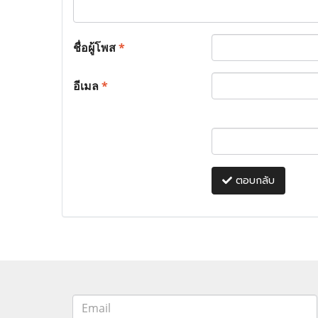
ชื่อผู้โพส
*
อีเมล
*
ตอบกลับ