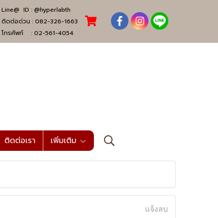
Line@ ID :
@hyperlabth
ติดต่อด่วน :
082-326-1663
โทรศัพท์ :
02-561-4054
ติดต่อเรา
เพิ่มเติม
แจ้งลบ