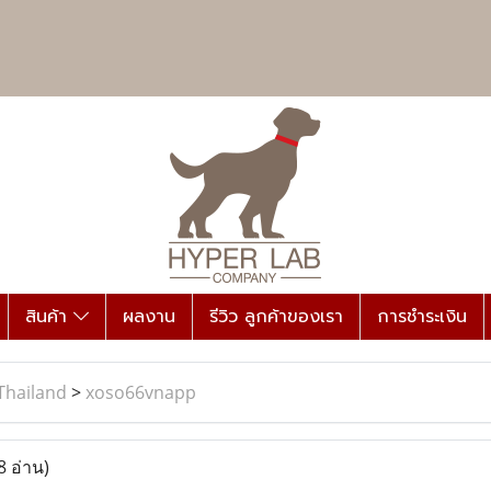
สินค้า
ผลงาน
รีวิว ลูกค้าของเรา
การชำระเงิน
Thailand
>
xoso66vnapp
8 อ่าน)