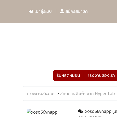
เข้าสู่ระบบ
สมัครสมาชิก
รับผลิตหมอน
โรงงานของเรา
กระดานสนทนา
>
สอบถามสินค้าจาก Hyper Lab 
xoso66vnapp
(3