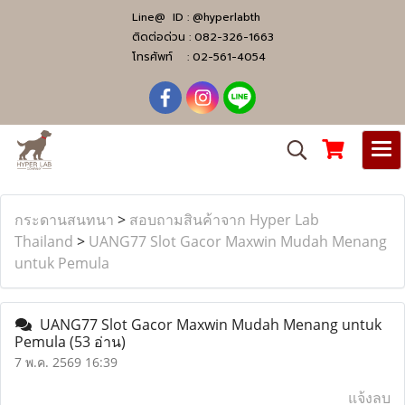
Line@ ID :
@hyperlabth
ติดต่อด่วน :
082-326-1663
โทรศัพท์ :
02-561-4054
กระดานสนทนา
>
สอบถามสินค้าจาก Hyper Lab
Thailand
>
UANG77 Slot Gacor Maxwin Mudah Menang
untuk Pemula
UANG77 Slot Gacor Maxwin Mudah Menang untuk
Pemula
(53 อ่าน)
7 พ.ค. 2569 16:39
แจ้งลบ