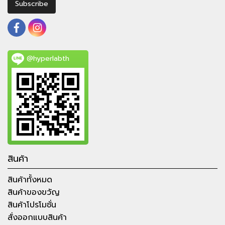
Subscribe
@hyperlabth
สินค้า
สินค้าทั้งหมด
สินค้าของขวัญ
สินค้าโปรโมชั่น
สั่งออกแบบสินค้า