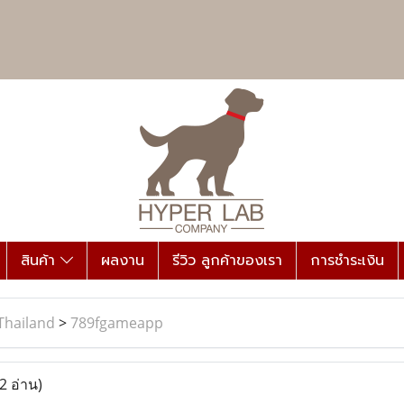
สินค้า
ผลงาน
รีวิว ลูกค้าของเรา
การชำระเงิน
Thailand
>
789fgameapp
2 อ่าน)