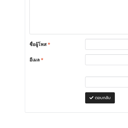
ชื่อผู้โพส
*
อีเมล
*
ตอบกลับ