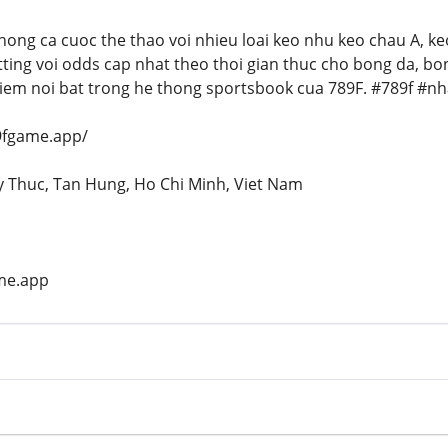
hong ca cuoc the thao voi nhieu loai keo nhu keo chau A, ke
etting voi odds cap nhat theo thoi gian thuc cho bong da, bo
 diem noi bat trong he thong sportsbook cua 789F. #789f 
89fgame.app/
y Thuc, Tan Hung, Ho Chi Minh, Viet Nam
me.app