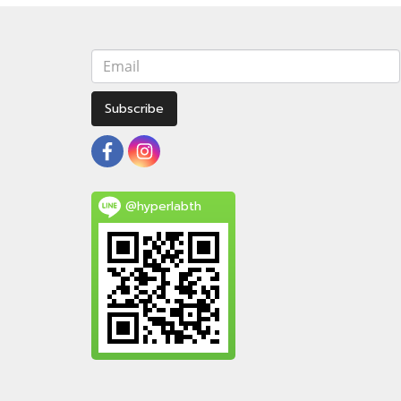
Subscribe
@hyperlabth