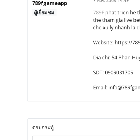
7 พ.ค. 2569 14:49
789fgameapp
ผู้เยี่ยมชม
789F
phat trien he t
the tham gia live b
che xu ly nhanh la
Website: https://7
Dia chi: 54 Phan Hu
SDT: 0909031705
Email: info@789fga
ตอบกระทู้