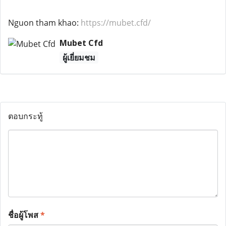
Nguon tham khao:
https://mubet.cfd/
Mubet Cfd
ผู้เยี่ยมชม
ตอบกระทู้
ชื่อผู้โพส
*