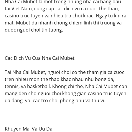
Nha Cai Mubet la mot trong nhung nha cai hang dau
tai Viet Nam, cung cap cac dich vu ca cuoc the thao,
casino truc tuyen va nhieu tro choi khac. Ngay tu khi ra
mat, Mubet da nhanh chong chiem linh thi truong va
duoc nguoi choi tin tuong.
Cac Dich Vu Cua Nha Cai Mubet
Tai Nha Cai Mubet, nguoi choi co the tham gia ca cuoc
tren nhieu mon the thao khac nhau nhu bong da,
tennis, va basketball. Khong chi the, Nha Cai Mubet con
mang den cho nguoi choi khong gian casino truc tuyen
da dang, voi cac tro choi phong phu va thu vi.
Khuyen Mai Va Uu Dai