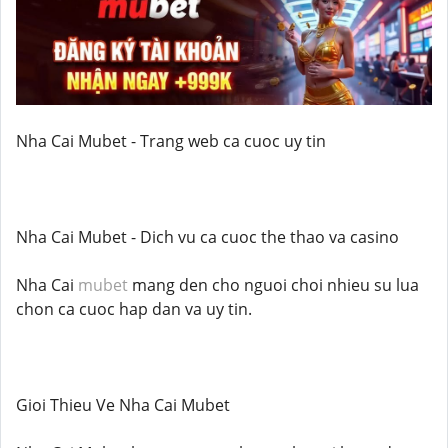
Nha Cai Mubet - Trang web ca cuoc uy tin
Nha Cai Mubet - Dich vu ca cuoc the thao va casino
Nha Cai
mubet
mang den cho nguoi choi nhieu su lua
chon ca cuoc hap dan va uy tin.
Gioi Thieu Ve Nha Cai Mubet