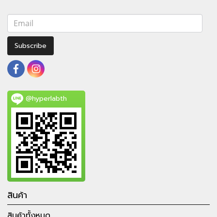
Subscribe
@hyperlabth
สินค้า
สินค้าทั้งหมด