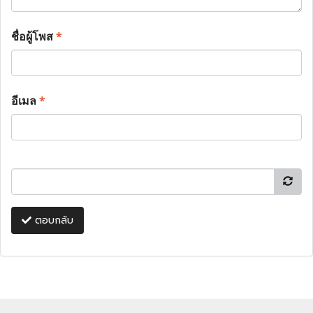
ชื่อผู้โพส
*
อีเมล
*
ตอบกลับ