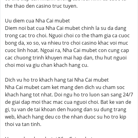
the thao den casino truc tuyen.
Uu diem cua Nha Cai mubet
Diem noi bat cua Nha Cai mubet chinh la su da dang
trong cac tro choi. Nguoi choi co the tham gia ca cuoc
bong da, xo so, va nhieu tro choi casino khac voi muc
cuoc linh hoat. Ngoai ra, Nha Cai mubet con cung cap
cac chuong trinh khuyen mai hap dan, thu hut nguoi
choi moi va giu chan khach hang cu.
Dich vu ho tro khach hang tai Nha Cai mubet
Nha Cai mubet cam ket mang den dich vu cham soc
khach hang tot nhat. Doi ngu ho tro luon san sang 24/7
de giai dap moi thac mac cua nguoi choi. Bat ke van de
gi, tu van de tai khoan den huong dan su dung trang
web, khach hang deu co the nhan duoc su ho tro kip
thoi va tan tinh.