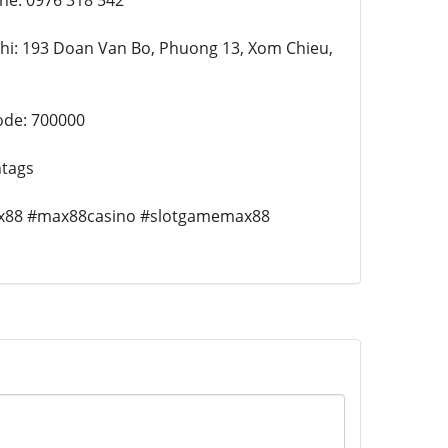
line: 0976 318 542
ia chi: 193 Doan Van Bo, Phuong 13, Xom Chieu,
code: 700000
htags
">#max88 #max88casino #slotgamemax88