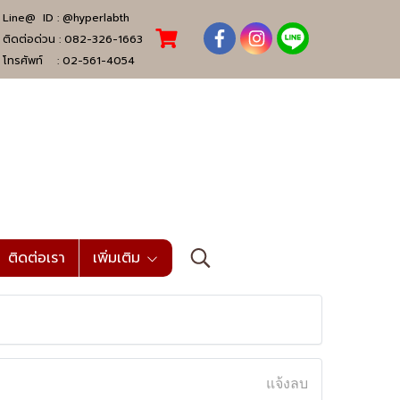
Line@ ID :
@hyperlabth
ติดต่อด่วน :
082-326-1663
โทรศัพท์ :
02-561-4054
ติดต่อเรา
เพิ่มเติม
แจ้งลบ