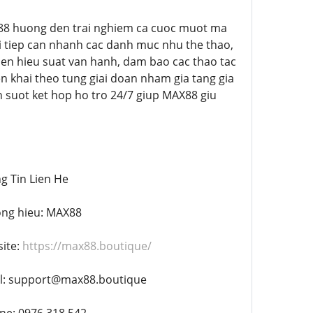
>MAX88 huong den trai nghiem ca cuoc muot ma
oi tiep can nhanh cac danh muc nhu the thao,
thien hieu suat van hanh, dam bao cac thao tac
en khai theo tung giai doan nham gia tang gia
n suot ket hop ho tro 24/7 giup MAX88 giu
ng Tin Lien He
uong hieu: MAX88
site:
https://max88.boutique/
Email: support@max88.boutique