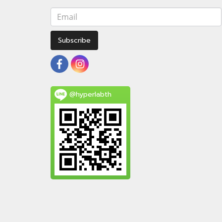
Subscribe
@hyperlabth