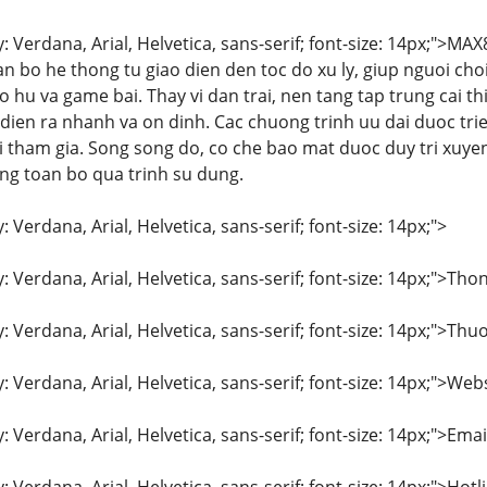
y: Verdana, Arial, Helvetica, sans-serif; font-size: 14px;"
an bo he thong tu giao dien den toc do xu ly, giup nguoi ch
o hu va game bai. Thay vi dan trai, nen tang tap trung cai 
 dien ra nhanh va on dinh. Cac chuong trinh uu dai duoc tri
oi tham gia. Song song do, co che bao mat duoc duy tri xuye
ng toan bo qua trinh su dung.
: Verdana, Arial, Helvetica, sans-serif; font-size: 14px;">
y: Verdana, Arial, Helvetica, sans-serif; font-size: 14px;">Tho
y: Verdana, Arial, Helvetica, sans-serif; font-size: 14px;">Th
: Verdana, Arial, Helvetica, sans-serif; font-size: 14px;">Web
y: Verdana, Arial, Helvetica, sans-serif; font-size: 14px;">