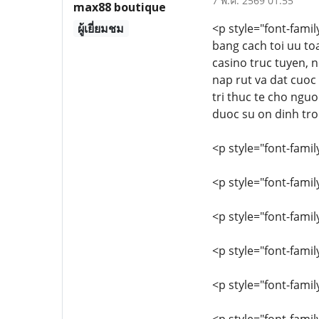
7 พ.ค. 2569 01:55
max88 boutique
ผู้เยี่ยมชม
<p style="font-famil
bang cach toi uu to
casino truc tuyen, n
nap rut va dat cuoc
tri thuc te cho ngu
duoc su on dinh tro
<p style="font-family
<p style="font-famil
<p style="font-famil
<p style="font-family
<p style="font-famil