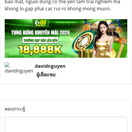
bao mat, nguoi dung co the yen tam trai nghiem ma
khong lo gap phai cac rui ro khong mong muon.
davidnguyen
ผู้เยี่ยมชม
ตอบกระทู้