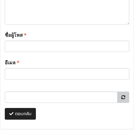
ชื่อผู้โพส
*
อีเมล
*
ตอบกลับ