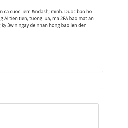
n ca cuoc liem &ndash; minh. Duoc bao ho
g AI tien tien, tuong lua, ma 2FA bao mat an
g ky 3win ngay de nhan hong bao len den