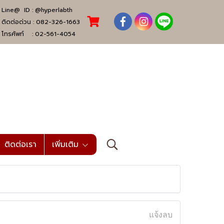
Line@ ID :
@hyperlabth
ติดต่อด่วน :
082-326-1663
โทรศัพท์ :
02-561-4054
ติดต่อเรา
เพิ่มเติม
แจ้งลบ