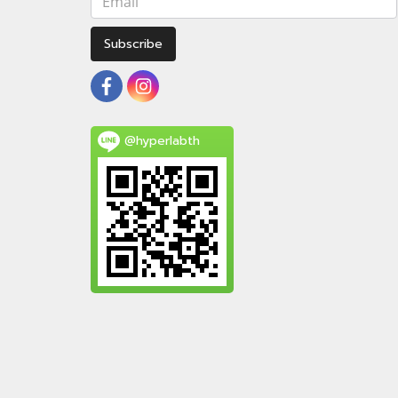
Subscribe
@hyperlabth