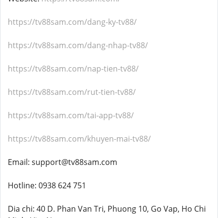
https://tv88sam.com/dang-ky-tv88/
https://tv88sam.com/dang-nhap-tv88/
https://tv88sam.com/nap-tien-tv88/
https://tv88sam.com/rut-tien-tv88/
https://tv88sam.com/tai-app-tv88/
https://tv88sam.com/khuyen-mai-tv88/
Email: support@tv88sam.com
Hotline: 0938 624 751
Dia chi: 40 D. Phan Van Tri, Phuong 10, Go Vap, Ho Chi